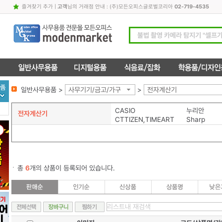
즐겨찾기 추가
|
고객
님의 거래점 안내 : (주)모든오피스글로벌코리아
02-719-4535
일반사무용품 >
사무기기/금고/가구
>
전자계산기
CASIO
누리안
전자계산기
CTTIZEN,TIMEART
Sharp
총
6
개의 상품이 등록되어 있습니다.