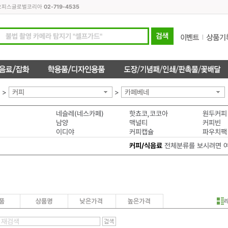
모든오피스글로벌코리아
02-719-4535
>
커피
>
카페베네
네슬레(네스카페)
핫쵸코,코코아
원두커피
남양
맥널티
커피빈
이디야
커피캡슐
파우치팩
커피/식음료
전체분류를 보시려면 