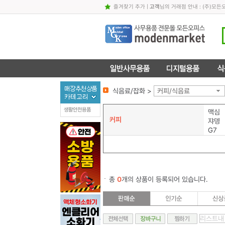
즐겨찾기 추가
|
고객
님의 거래점 안내 : (주)
식음료/잡화 >
커피/식음료
생활안전용품
맥심
커피
쟈뎅
G7
총
0
개의 상품이 등록되어 있습니다.