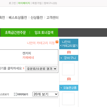
로그인
|
마이페이지
|
회원가입
|
장바구니
(
0
)
나만의 카테고리 지정
(
0
)
캔커피
카페베네
여기를 클릭하세요
(
0
)
리스트보기
이미지보기