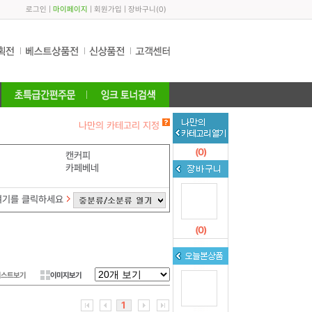
로그인
|
마이페이지
|
회원가입
|
장바구니
(
0
)
나만의 카테고리 지정
(
0
)
캔커피
카페베네
여기를 클릭하세요
(
0
)
리스트보기
이미지보기
1