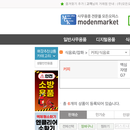
즐겨찾기 추가
|
고객
님의 거래점 안내 : (주)
식음료/잡화 >
커피/식음료
생활안전용품
맥심
커피
쟈뎅
G7
총
6
개의 상품이 등록되어 있습니다.