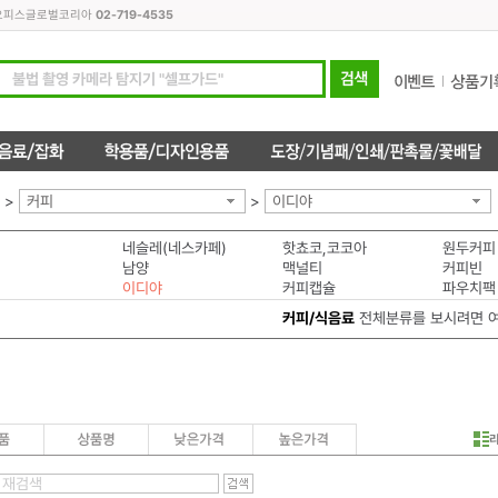
모든오피스글로벌코리아
02-719-4535
>
커피
>
이디야
네슬레(네스카페)
핫쵸코,코코아
원두커피
남양
맥널티
커피빈
이디야
커피캡슐
파우치팩
커피/식음료
전체분류를 보시려면 