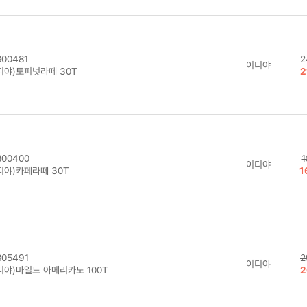
00481
2
이디야
디야)토피넛라떼 30T
2
00400
1
이디야
디야)카페라떼 30T
1
05491
2
이디야
디야)마일드 아메리카노 100T
2