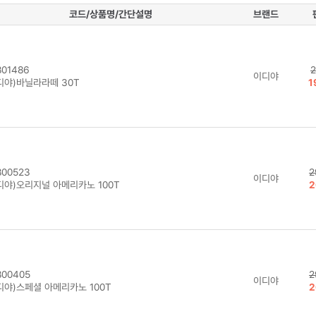
코드/상품명/간단설명
브랜드
01486
2
이디야
디야)바닐라라떼 30T
1
00523
2
이디야
디야)오리지널 아메리카노 100T
2
00405
2
이디야
디야)스페셜 아메리카노 100T
2