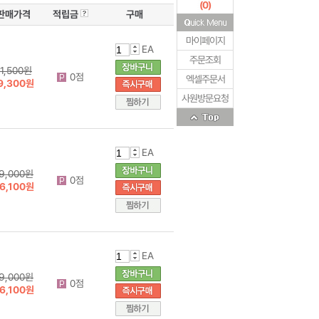
(
0
)
판매가격
적립금
구매
마이페이지
EA
주문조회
1,500원
0점
엑셀주문서
9,300원
사원방문요청
EA
9,000원
0점
6,100원
EA
9,000원
0점
6,100원