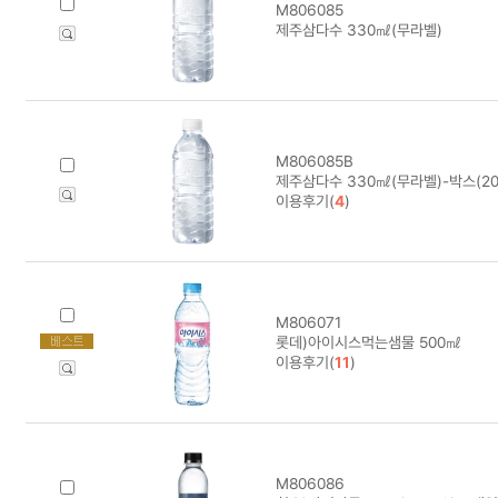
M806085
제주삼다수 330㎖(무라벨)
M806085B
제주삼다수 330㎖(무라벨)-박스(2
이용후기(
4
)
M806071
롯데)아이시스먹는샘물 500㎖
이용후기(
11
)
M806086