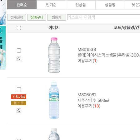
이미지
코드/상품명/
M801538
롯데)아이시스먹는샘물(무라벨)300
이용후기(
1
)
M806081
제주삼다수 500㎖
이용후기(
13
)