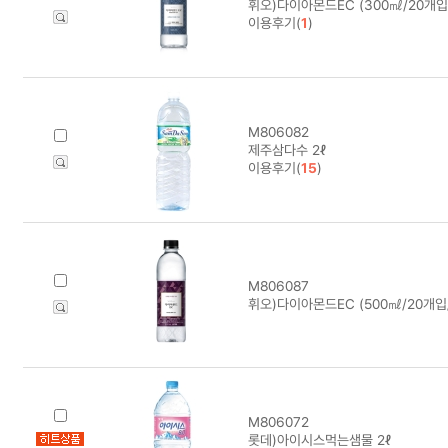
휘오)다이아몬드EC (300㎖/20개입
이용후기(
1
)
M806082
제주삼다수 2ℓ
이용후기(
15
)
M806087
휘오)다이아몬드EC (500㎖/20개입
M806072
롯데)아이시스먹는샘물 2ℓ