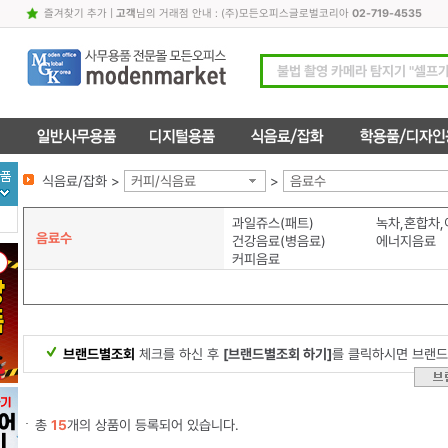
즐겨찾기 추가
|
고객
님의 거래점 안내 : (주)모든오피스글로벌코리아
02-719-4535
식음료/잡화 >
커피/식음료
>
음료수
과일쥬스(패트)
녹차,혼합차
음료수
건강음료(병음료)
에너지음료
커피음료
브랜드별조회
체크를 하신 후
[브랜드별조회 하기]
를 클릭하시면 브랜드
총
15
개의 상품이 등록되어 있습니다.