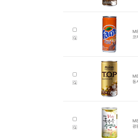
M8
코카
M8
동
M8
광