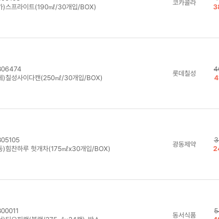
코카콜라
카)스프라이트(190㎖/30개입/BOX)
3
06474
4
롯데칠성
데)칠성사이다캔(250㎖/30개입/BOX)
4
05105
3
광동제약
동)힘찬하루 헛개차(175㎖x30개입/BOX)
2
00011
5
동서식품