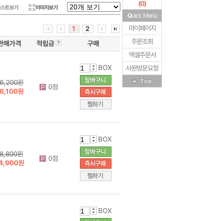
(
0
)
리스트보기
이미지보기
마이페이지
1
2
주문조회
판매가격
적립금
구매
엑셀주문서
BOX
사원방문요청
6,200원
0점
6,100원
BOX
8,800원
0점
4,900원
BOX