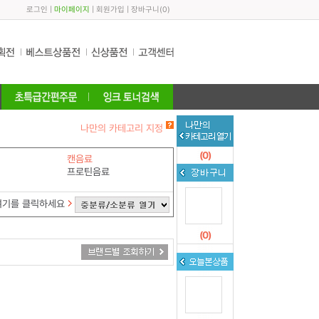
로그인
|
마이페이지
|
회원가입
|
장바구니
(
0
)
나만의 카테고리 지정
(
0
)
캔음료
프로틴음료
여기를 클릭하세요
(
0
)