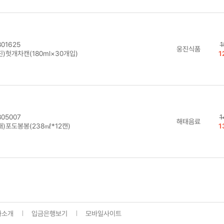
01625
1
웅진식품
)헛개차캔(180ml×30개입)
1
05007
1
해태음료
태)포도봉봉(238㎖*12캔)
1
사소개
입금은행보기
모바일사이트