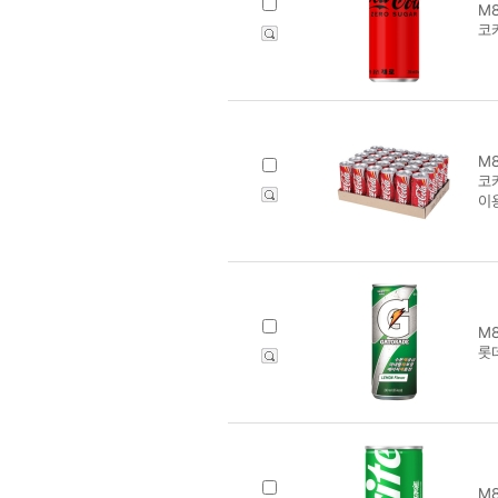
M8
코
M8
코카
이
M8
롯
M8