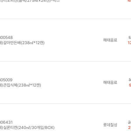
서)티오피캔(블랙/275㎖×24캔)-박스
4
00548
1
해태음료
태)갈아만든배(238㎖*12캔)
1
05009
1
해태음료
태)큰집식혜(238㎖*12캔)
06431
2
롯데칠성
데)실론티캔(240㎖/30개입/BOX)
2