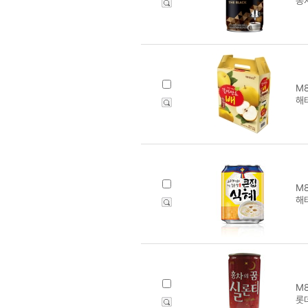
동
M8
해
M8
해
M8
롯