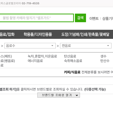
모든오피스글로벌코리아
02-719-4535
>
음료수
>
캔음료
스(패트)
녹차,혼합차,이온음료
탄산음료
생수
료(병음료)
에너지음료
숙취해소음료
탄산수
음료
커피/식음료
전체분류를 보시려면 
별조회 하기]
를 클릭하시면 브랜드별로 조회하실 수 있습니다.
(다중선택 가능)