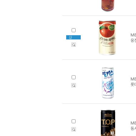
M8
웅
M8
롯데
M8
동