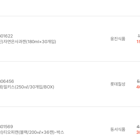
01622
1
웅진식품
진)자연은사과캔(180ml×30개입)
1
06456
5
롯데칠성
)밀키스(250㎖/30개입/BOX)
4
01569
4
동서식품
서)티오피캔(블랙/200㎖×36캔)-박스
3