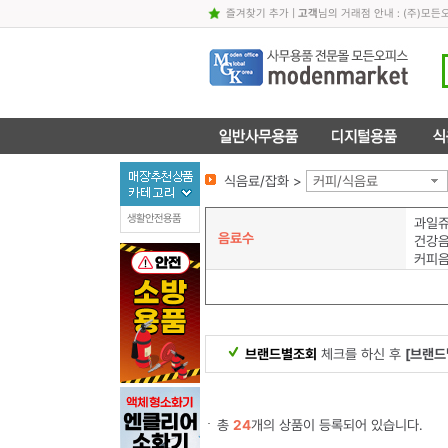
즐겨찾기 추가
|
고객
님의 거래점 안내 : (주)
식음료/잡화 >
커피/식음료
생활안전용품
과일쥬
음료수
건강음
커피
브랜드별조회
체크를 하신 후
[브랜드
총
24
개의 상품이 등록되어 있습니다.