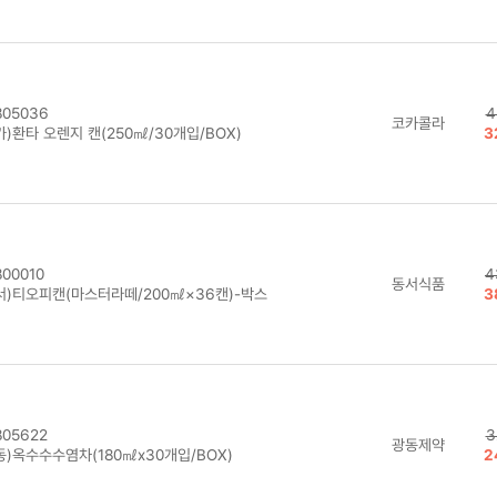
05036
4
코카콜라
)환타 오렌지 캔(250㎖/30개입/BOX)
3
00010
4
동서식품
서)티오피캔(마스터라떼/200㎖×36캔)-박스
3
05622
3
광동제약
동)옥수수수염차(180㎖x30개입/BOX)
2