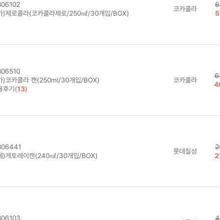
06102
6
코카콜라
카)제로콜라(코카콜라제로/250㎖/30개입/BOX)
5
06510
6
)코카콜라 캔(250ml/30개입/BOX)
코카콜라
4
용후기(
13
)
06441
2
롯데칠성
데)게토레이캔(240㎖/30개입/BOX)
2
06103
4