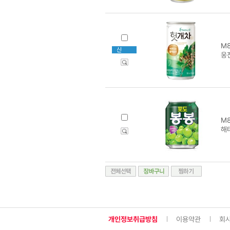
M8
웅진
M8
해
개인정보취급방침
이용약관
회