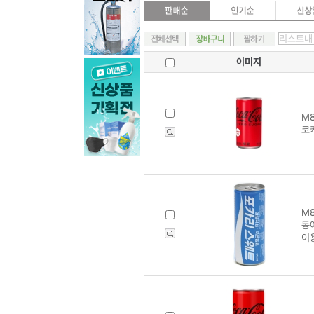
이미지
M8
코카
M8
동
이