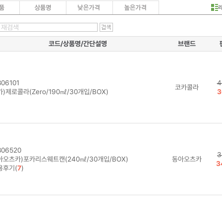
코드/상품명/간단설명
브랜드
06101
4
코카콜라
)제로콜라(Zero/190㎖/30개입/BOX)
3
06520
3
아오츠카)포카리스웨트캔(240㎖/30개입/BOX)
동아오츠카
3
용후기(
7
)