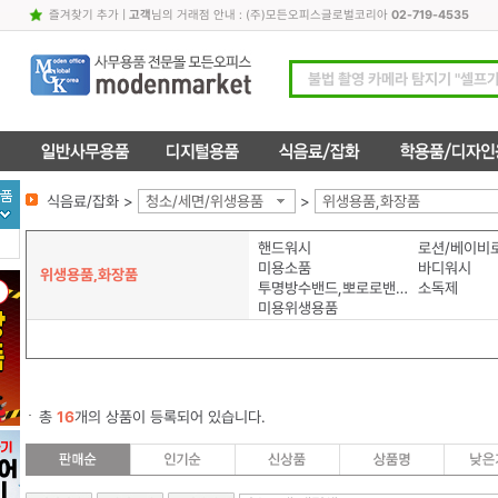
즐겨찾기 추가
|
고객
님의 거래점 안내 : (주)모든오피스글로벌코리아
02-719-4535
식음료/잡화 >
청소/세면/위생용품
>
위생용품,화장품
핸드워시
로션/베이비
미용소품
바디워시
위생용품,화장품
투명방수밴드,뽀로로밴드
소독제
미용위생용품
총
16
개의 상품이 등록되어 있습니다.