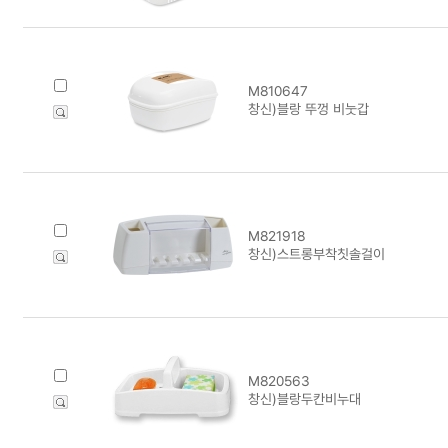
M810647
창신)블랑 뚜껑 비눗갑
M821918
창신)스트롱부착칫솔걸이
M820563
창신)블랑두칸비누대