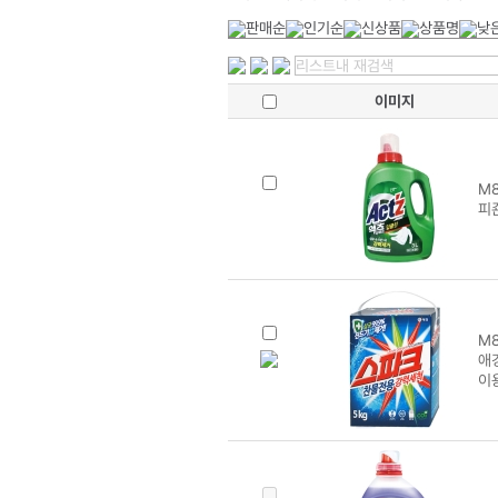
이미지
M8
피
M8
애
이