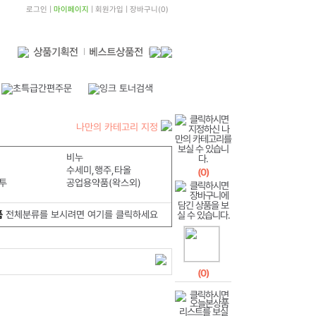
로그인
|
마이페이지
|
회원가입
|
장바구니
(
0
)
나만의 카테고리 지정
비누
수세미,행주,타올
(
0
)
투
공업용약품(왁스외)
품
전체분류를 보시려면 여기를 클릭하세요
(
0
)