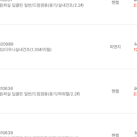
헨켈
켈)퍼실 딥클린 일반/드럼겸용(용기/실내건조/2.2ℓ)
2
20989
1
피엔지
G)다우니실내건조(1.35ℓ/리필)
1
10636
2
헨켈
켈)퍼실 딥클린 일반/드럼겸용(용기/파워젤/2.2ℓ)
2
10639
1
헨켈