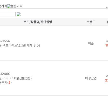
코드/상품명/간단설명
브랜드
21554
1
피죤
죤)액츠퍼펙트딥크린 세제 3.0ℓ
1
12460
2
경)스파크 5kg(찬물전용)
애경산업
2
용후기(
2
)