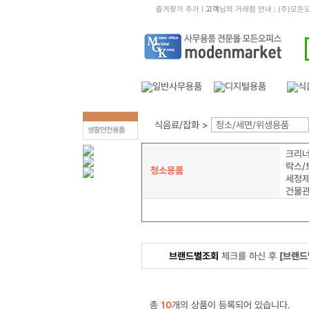
즐겨찾기 추가
|
고객
님의 거래점 안내 : (주)
식음료/잡화 >
청소/세면/위생용품
생활안전용품
크리
락스/
청소용품
세정제
건물
브랜드별조회
체크를 하신 후
[브랜드
총
10
개의 상품이 등록되어 있습니다.