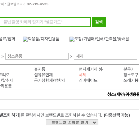
모든오피스글로벌코리아
02-719-4535
>
청소용품
>
세제
너
휴지통
먼지제거제 外
분무기
트리오
섬유유연제
세제
청소도구
/탈취제
공기청향제/방향제
러버메이드
쓰레기봉
관리용품
청소/세면/위생용
별조회 하기]
를 클릭하시면 브랜드별로 조회하실 수 있습니다.
(다중선택 가능)