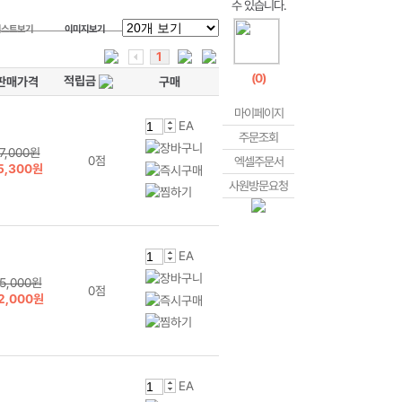
리스트보기
이미지보기
1
(
0
)
적립금
판매가격
구매
마이페이지
EA
주문조회
7,000원
0점
엑셀주문서
5,300원
사원방문요청
EA
5,000원
0점
2,000원
EA