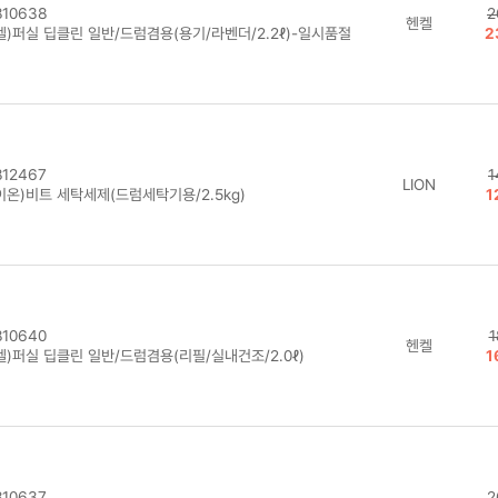
10638
2
헨켈
켈)퍼실 딥클린 일반/드럼겸용(용기/라벤더/2.2ℓ)-일시품절
2
12467
1
LION
이온)비트 세탁세제(드럼세탁기용/2.5kg)
1
10640
1
헨켈
켈)퍼실 딥클린 일반/드럼겸용(리필/실내건조/2.0ℓ)
1
10637
2