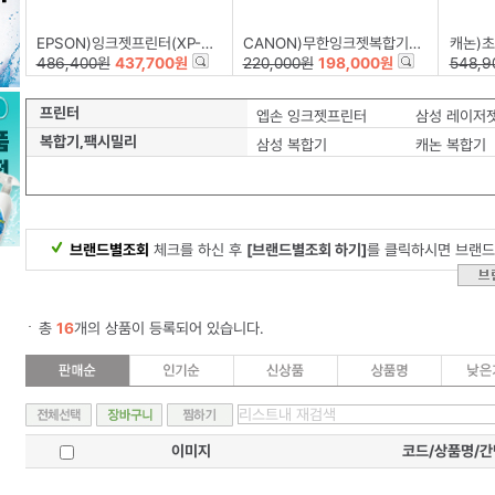
EPSON)잉크젯프린터(XP-15010)
CANON)무한잉크젯복합기(G3915)
캐논)초소형
486,400원
437,700원
220,000원
198,000원
548,9
프린터
엡손 잉크젯프린터
삼성 레이저
복합기,팩시밀리
삼성 복합기
캐논 복합기
브랜드별조회
체크를 하신 후
[브랜드별조회 하기]
를 클릭하시면 브랜드
총
16
개의 상품이 등록되어 있습니다.
이미지
코드/상품명/