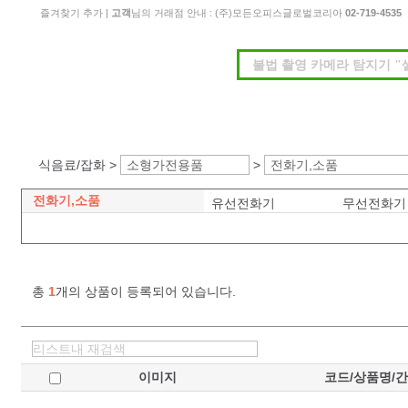
즐겨찾기 추가
|
고객
님의 거래점 안내 : (주)모든오피스글로벌코리아
02-719-4535
식음료/잡화 >
소형가전용품
>
전화기,소품
전화기,소품
유선전화기
무선전화기
총
1
개의 상품이 등록되어 있습니다.
이미지
코드/상품명/