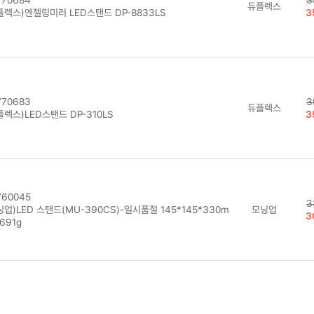
듀플렉스
플렉스)엔젤링미러 LED스탠드 DP-8833LS
3
70683
3
듀플렉스
렉스)LED스탠드 DP-310LS
3
60045
3
업)LED 스탠드(MU-390CS)-일시품절 145*145*330m
모닝업
3
691g