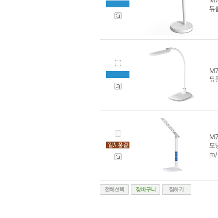
듀
M7
듀플
M7
모닝
m/