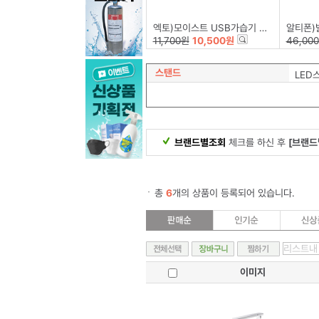
엑토)모이스트 USB가습기 HMD-12
알티폰)발신
11,700원
10,500원
46,00
스탠드
LED
브랜드별조회
체크를 하신 후
[브랜드
총
6
개의 상품이 등록되어 있습니다.
이미지