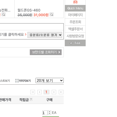
(
0
)
-1500
월드폰GS-460
원
35,000원
31,000원
마이페이지
주문조회
엑셀주문서
여기를 클릭하세요
사원방문요청
리스트보기
이미지보기
1
판매가격
적립금
구매
EA