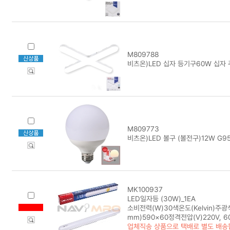
M809788
비츠온)LED 십자 등기구60W 십자 
M809773
비츠온)LED 볼구 (볼전구)12W G95
MK100937
LED일자등 (30W)_1EA
소비전력(W)30색온도(Kelvin)주광
mm)590×60정격전압(V)220V,
업체직송 상품으로 택배로 별도 배송