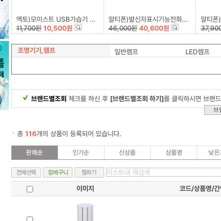
엑토)모이스트 USB가습기 HMD-12
알티폰)발신자표시기능전화기RT-1600
알티폰)발
11,700원
10,500원
46,000원
40,600원
37,90
조명기기,램프
일반램프
LED램프
브랜드별조회
체크를 하신 후
[브랜드별조회 하기]
를 클릭하시면 브랜드
총
116
개의 상품이 등록되어 있습니다.
이미지
코드/상품명/