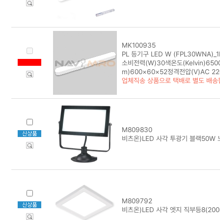
MK100935
PL 등기구 LED W (FPL30WNA)_
소비전력(W)30색온도(Kelvin)6
m)600×60×52정격전압(V)AC 2
업체직송 상품으로 택배로 별도 배송
M809830
비츠온)LED 사각 투광기 블랙50W 노
M809792
비츠온)LED 사각 엣지 직부등8(200