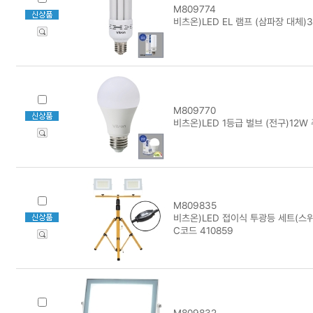
M809774
비츠온)LED EL 램프 (삼파장 대체)3
M809770
비츠온)LED 1등급 벌브 (전구)12W 
M809835
비츠온)LED 접이식 투광등 세트(스위
C코드 410859
M809832