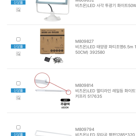
비츠온)LED 사각 투광기 화이트50W
M809827
비츠온)LED 태양광 파티조명6.5m 1
50CM) 392580
M809814
비츠온)LED 멀티라인 레일등 화이트1
커프리 517635
M809794
비츠온)LED 무타공 평판1285*320 5