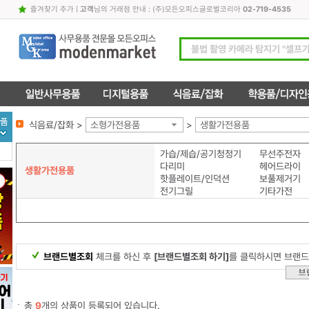
즐겨찾기 추가
|
고객
님의 거래점 안내 : (주)모든오피스글로벌코리아
02-719-4535
식음료/잡화 >
소형가전용품
>
생활가전용품
가습/제습/공기청정기
무선주전자
다리미
헤어드라이
생활가전용품
핫플레이트/인덕션
보풀제거기
전기그릴
기타가전
브랜드별조회
체크를 하신 후
[브랜드별조회 하기]
를 클릭하시면 브랜드
총
9
개의 상품이 등록되어 있습니다.