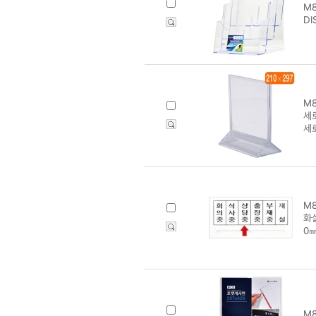
M8
DI
M8
세로
세로
M8
화
0㎜
M8