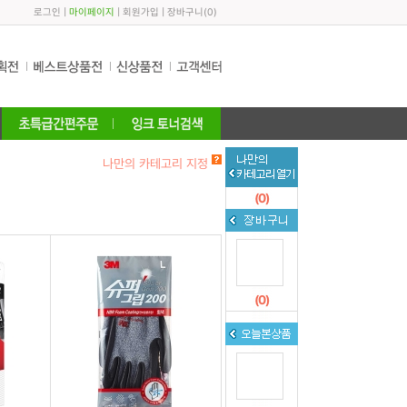
로그인
|
마이페이지
|
회원가입
|
장바구니
(
0
)
나만의 카테고리 지정
(
0
)
(
0
)