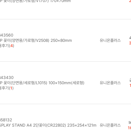
P 꽂이(양면용/가로형/V1707) 170×70mm
43560
P 꽂이(양면용/가로형/V2508) 250×80mm
유니온플러스
용후기(
4
)
43430
P 꽂이(단면용/세로형/L1015) 100×150mm(세로형)
유니온플러스
용후기(
1
)
58132
1
SPLAY STAND A4 2단꽂이(CR22802) 235×254×121m
유니온플러스
1