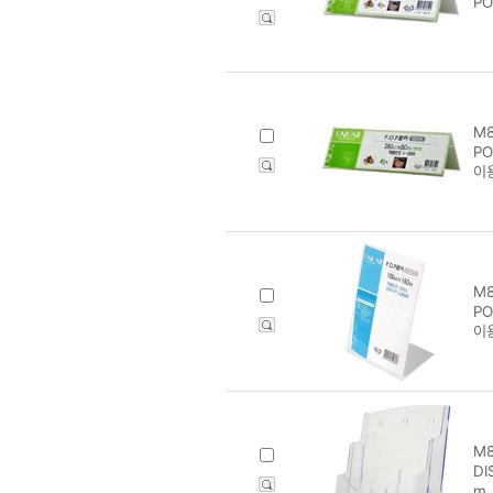
PO
M8
PO
이
M8
PO
이
M8
DI
m