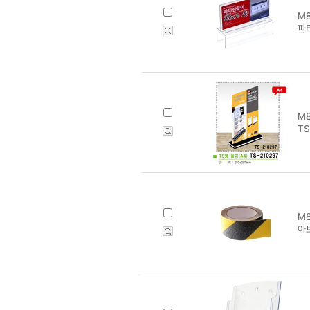
M8
파티
M8
TS
M8
아