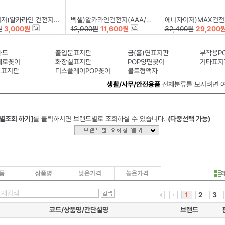
라인 건전지(PRIMARY/AA/B2)
벡셀)알카라인건전지(AAA/12+4)
에너자이저)MAX건전지(AA/B
원
3,000원
12,900원
11,600원
32,400원
29,200
카드
출입문표지판
금(흡)연표지판
부착용P
세로꽂이
화장실표지판
POP양면꽂이
기타표지
용표지판
디스플레이POP꽂이
볼트형액자
생활/사무/안전용품
전체분류를 보시려면 
별조회 하기]
를 클릭하시면 브랜드별로 조회하실 수 있습니다.
(다중선택 가능)
1
2
3
코드/상품명/간단설명
브랜드