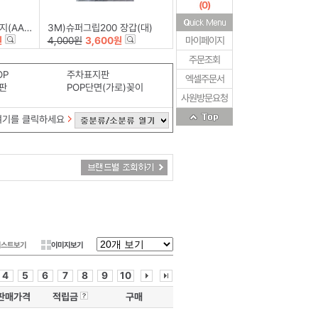
(
0
)
12+4)
3M)슈퍼그립200 장갑(대)
원
4,000원
3,600원
마이페이지
주문조회
OP
주차표지판
엑셀주문서
판
POP단면(가로)꽂이
사원방문요청
여기를 클릭하세요
리스트보기
이미지보기
4
5
6
7
8
9
10
판매가격
적립금
구매