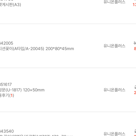
유니온플러스
켓게시판(A3)
1
42005
1
유니온플러스
션꽂이(A타입/A-20045) 200*80*45mm
51617
문(U-1817) 120×50mm
유니온플러스
용후기(
1
)
43540
유니온플러스