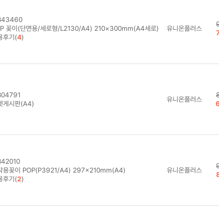
43460
P 꽂이(단면용/세로형/L2130/A4) 210×300mm(A4세로)
유니온플러스
용후기(
4
)
04791
유니온플러스
켓게시판(A4)
42010
용꽂이 POP(P3921/A4) 297×210mm(A4)
유니온플러스
용후기(
2
)