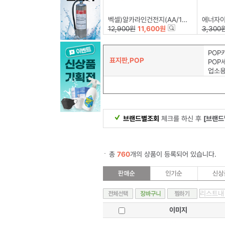
벡셀)알카라인건전지(AA/12+4)
에너자이저)알카
12,900원
11,600원
3,300
POP
표지판,POP
POP
업소
브랜드별조회
체크를 하신 후
[브랜드
총
760
개의 상품이 등록되어 있습니다.
이미지