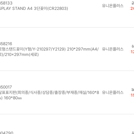
58133
2
유니온플러스
SPLAY STAND A4 3단꽂이(CR22803)
2
58216
1
형스탠드꽂이(Y형/Y-210297/Y2129) 210*297mm(A4/
유니온플러스
1
)/210×297mm(세로)
50017
1
살표표지판(회의중/식사중/상담중/출장중/부재중/재실/160*8
유니온플러스
1
) 160*80㎜
04790
1