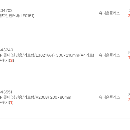
04702
유니온플러스
트안전커버(LF0151)
43240
P 꽂이(단면용/가로형/L3021/A4) 300×210mm(A4가로)
유니온플러스
용후기(
3
)
43551
P 꽂이(양면용/가로형/V2008) 200×80mm
유니온플러스
용후기(
1
)