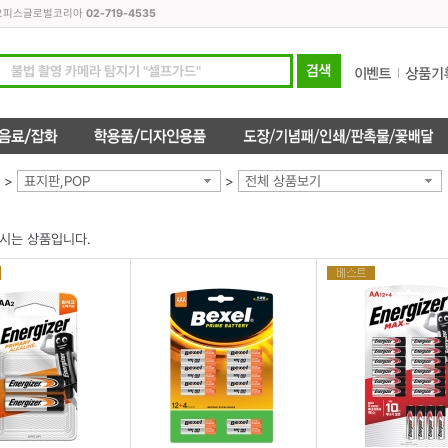
모든오피스글로벌코리아
02-719-4535
>
표지판,POP
>
전체 상품보기
시는 상품입니다.