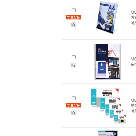
M8
PO
이
M8
포
M8
부착
이