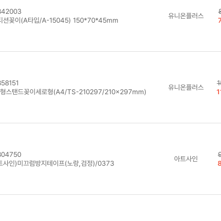
42003
유니온플러스
션꽂이(A타입/A-15045) 150*70*45mm
58151
1
유니온플러스
형스탠드꽂이세로형(A4/TS-210297/210×297mm)
1
04750
아트사인
트사인)미끄럼방지테이프(노랑,검정)/0373