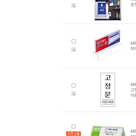
포
M8
파티
M8
고정
이
M8